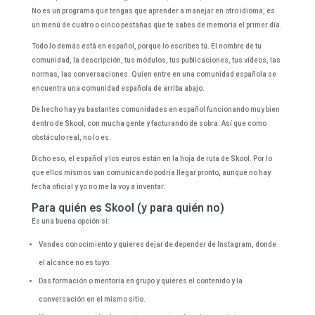
No es un programa que tengas que aprender a manejar en otro idioma, es
un menú de cuatro o cinco pestañas que te sabes de memoria el primer día.
Todo lo demás está en español, porque lo escribes tú. El nombre de tu
comunidad, la descripción, tus módulos, tus publicaciones, tus vídeos, las
normas, las conversaciones. Quien entre en una comunidad española se
encuentra una comunidad española de arriba abajo.
De hecho hay ya bastantes comunidades en español funcionando muy bien
dentro de Skool, con mucha gente y facturando de sobra. Así que como
obstáculo real, no lo es.
Dicho eso, el español y los euros están en la hoja de ruta de Skool. Por lo
que ellos mismos van comunicando podría llegar pronto, aunque no hay
fecha oficial y yo no me la voy a inventar.
Para quién es Skool (y para quién no)
Es una buena opción si:
Vendes conocimiento y quieres dejar de depender de Instagram, donde
el alcance no es tuyo.
Das formación o mentoría en grupo y quieres el contenido y la
conversación en el mismo sitio.