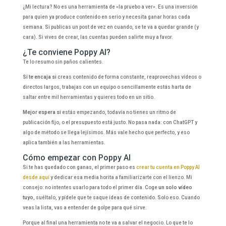
¿Mi lectura? No es una herramienta de «la pruebo a ver». Es una inversión
para quien ya produce contenido en serio y necesita ganar horas cada
semana. Si publicas un post de vez en cuando, se te va a quedar grande (y
cara). Si vives de crear, las cuentas pueden salirte muy a favor.
¿Te conviene Poppy AI?
Te lo resumo sin paños calientes.
Sí te encaja si
creas contenido de forma constante, reaprovechas vídeos o
directos largos, trabajas con un equipo o sencillamente estás harta de
saltar entre mil herramientas y quieres todo en un sitio.
Mejor espera si
estás empezando, todavía no tienes un ritmo de
publicación fijo, o el presupuesto está justo. No pasa nada: con ChatGPT y
algo de método se llega lejísimos. Más vale hecho que perfecto, y eso
aplica también a las herramientas.
Cómo empezar con Poppy AI
Si te has quedado con ganas, el primer paso es
crear tu cuenta en Poppy AI
desde aquí
y dedicar esa media horita a familiarizarte con el lienzo. Mi
consejo: no intentes usarlo para todo el primer día. Coge
un solo vídeo
tuyo
, suéltalo, y pídele que te saque ideas de contenido. Solo eso. Cuando
veas la lista, vas a entender de golpe para qué sirve.
Porque al final una herramienta no te va a salvar el negocio. Lo que te lo