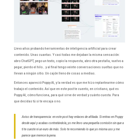
Llevo años probando herramientas de inteligencia artificial para crear
contenido. Unas cuantas. Y casi todas me dejaban la misma sensación:
abro ChatGPT, pego un texto, copio la respuesta, abro otra pestaña, vuelvo a
pegar, pierdo el hilo… y al final tengo veinte conversaciones sueltas que no
llevan a ningún sitio. Un cajón lleno de cosas a medias.
Entonces apareció Poppy AI, y la verdad es que me hizo replantearme cómo
trabajo el contenido. Así que en este post te cuento, en cristiano, qué es
Poppy AI, cómo funciona, para qué sirve de verdad y cuánto cuesta. Para
que decidas tú si te encaja o no.
Aviso de transparencia: en este post hay enlaces de afiliada. Si entras en Poppy
desde aquí y acabas contratándola, yo me llevo una pequeña comisión sin que a
ti te cueste ni un euro de más. Solo te recomiendo lo que yo misma uso y me
parece que merece la pena.