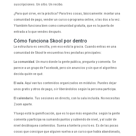
suscripciones. Un sitio. Un recibo.
¿Para qué sirve, en la práctica? Para tres cosas, básicamente: montar una
comunidad de pago, vender un curso o programa online, o las dos a la vez.
Y también funciona bien como comunidad gratuita, que es la puerta de
entrada a lo que vendes después.
Cómo funciona Skool por dentro
La estructura es sencilla, y en eso está la gracia. Cuando entras en una
comunidad de Skool te encuentras tres pestañas principales:
La comunidad.
Un muro donde la gente publica, pregunta y comenta. Se
parece a un grupo de Facebook, pero sin anuncios y sin que el algoritmo
decida quién ve qué.
El aula.
Aquí van tus contenidos organizados en módulos. Puedes dejar
unos gratis y otros de pago, o ir liberándolos según la persona participa.
El calendario.
Tus sesiones en directo, con la sala incluida. No necesitas
Zoom aparte.
Y luego está la gamificación, que es lo que más engancha: según la gente
comenta y participa va sumando puntos y subiendo de nivel, y al subir de
nivel desbloquea contenidos. Suena a tontería y no lo es. Es de las pocas
cosas que consigue que alguien vuelva a un curso que había abandonado,