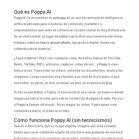
Qué es Poppy AI
Poppy AI (la encuentras en getpoppy.ai) es una herramienta de inteligencia
artificial pensada para creadoras de contenido, marketers y
emprendedoras que viven de comunicar. La idea central es muy distinta a la
de un chat normal: en lugar de hablar con la IA en una conversación lineal,
trabajas sobre un
lienzo visual infinito
, tipo pizarra digital, donde vas
soltando todo tu material.
¿Y qué material? Pues casi cualquier cosa. Arrastras vídeos de YouTube,
Reels, TikToks, PDFs, artículos, capturas, notas de voz… y Poppy lo «lee»
todo a la vez. Transcribe los vídeos, entiende los documentos, analiza las
imágenes. Luego conectas esas fuentes a un chat de IA y le pides lo que
necesites: un guion, un hilo, un email, un post, un esquema de blog.
Si has usado Notion o Figma, la sensación te va a sonar: un espacio donde
organizas todo a la vista, pero con un cerebro de IA pegado al lado. Por eso
a Poppy la llaman «IA visual». No es magia, es orden. Y para quien crea
contenido a diario, el orden lo es todo.
Cómo funciona Poppy AI (sin tecnicismos)
Vamos a aterrizarlo, que es lo que importa. Imagina que esta semana
tienes que sacar contenido a partir de una clase que grabaste de una hora.
El proceso clásico es un horror: ver el vídeo, apuntar ideas, escribir el post,