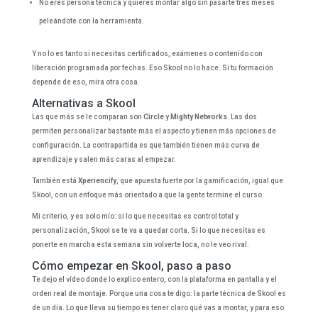
No eres persona técnica y quieres montar algo sin pasarte tres meses
peleándote con la herramienta.
Y no lo es tanto si necesitas certificados, exámenes o contenido con
liberación programada por fechas. Eso Skool no lo hace. Si tu formación
depende de eso, mira otra cosa.
Alternativas a Skool
Las que más se le comparan son
Circle
y
Mighty Networks
. Las dos
permiten personalizar bastante más el aspecto y tienen más opciones de
configuración. La contrapartida es que también tienen más curva de
aprendizaje y salen más caras al empezar.
También está
Xperiencify
, que apuesta fuerte por la gamificación, igual que
Skool, con un enfoque más orientado a que la gente termine el curso.
Mi criterio, y es solo mío: si lo que necesitas es control total y
personalización, Skool se te va a quedar corta. Si lo que necesitas es
ponerte en marcha esta semana sin volverte loca, no le veo rival.
Cómo empezar en Skool, paso a paso
Te dejo el vídeo donde lo explico entero, con la plataforma en pantalla y el
orden real de montaje. Porque una cosa te digo: la parte técnica de Skool es
de un día. Lo que lleva su tiempo es tener claro qué vas a montar, y para eso