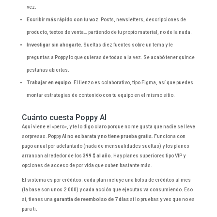
vez.
Escribir más rápido con tu voz.
Posts, newsletters, descripciones de
producto, textos de venta… partiendo de tu propio material, no de la nada.
Investigar sin ahogarte.
Sueltas diez fuentes sobre un tema y le
preguntas a Poppy lo que quieras de todas a la vez. Se acabó tener quince
pestañas abiertas.
Trabajar en equipo.
El lienzo es colaborativo, tipo Figma, así que puedes
montar estrategias de contenido con tu equipo en el mismo sitio.
Cuánto cuesta Poppy AI
Aquí viene el «pero», y te lo digo claro porque no me gusta que nadie se lleve
sorpresas. Poppy AI
no es barata y no tiene prueba gratis
. Funciona con
pago anual por adelantado (nada de mensualidades sueltas) y los planes
arrancan alrededor de los
399 $ al año
. Hay planes superiores tipo VIP y
opciones de acceso de por vida que suben bastante más.
El sistema es por créditos: cada plan incluye una bolsa de créditos al mes
(la base son unos 2.000) y cada acción que ejecutas va consumiendo. Eso
sí, tienes una
garantía de reembolso de 7 días
si lo pruebas y ves que no es
para ti.