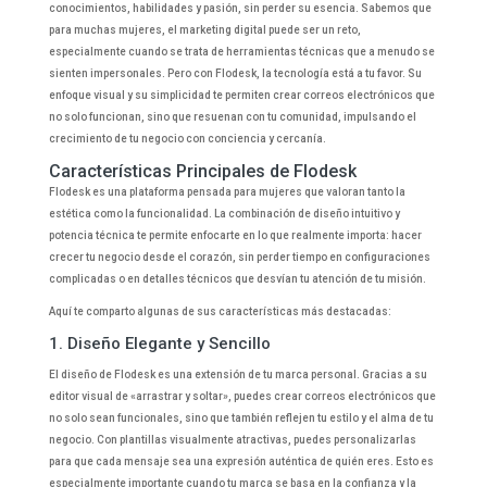
conocimientos, habilidades y pasión, sin perder su esencia. Sabemos que
para muchas mujeres, el marketing digital puede ser un reto,
especialmente cuando se trata de herramientas técnicas que a menudo se
sienten impersonales. Pero con Flodesk, la tecnología está a tu favor. Su
enfoque visual y su simplicidad te permiten crear correos electrónicos que
no solo funcionan, sino que resuenan con tu comunidad, impulsando el
crecimiento de tu negocio con conciencia y cercanía.
Características Principales de Flodesk
Flodesk es una plataforma pensada para mujeres que valoran tanto la
estética como la funcionalidad. La combinación de diseño intuitivo y
potencia técnica te permite enfocarte en lo que realmente importa: hacer
crecer tu negocio desde el corazón, sin perder tiempo en configuraciones
complicadas o en detalles técnicos que desvían tu atención de tu misión.
Aquí te comparto algunas de sus características más destacadas:
1. Diseño Elegante y Sencillo
El diseño de Flodesk es una extensión de tu marca personal. Gracias a su
editor visual de «arrastrar y soltar», puedes crear correos electrónicos que
no solo sean funcionales, sino que también reflejen tu estilo y el alma de tu
negocio. Con plantillas visualmente atractivas, puedes personalizarlas
para que cada mensaje sea una expresión auténtica de quién eres. Esto es
especialmente importante cuando tu marca se basa en la confianza y la