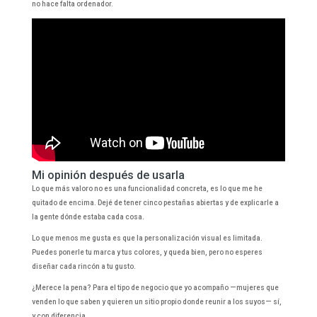
no hace falta ordenador.
Mi opinión después de usarla
Lo que más valoro no es una funcionalidad concreta, es lo que me he
quitado de encima. Dejé de tener cinco pestañas abiertas y de explicarle a
la gente dónde estaba cada cosa.
Lo que menos me gusta es que la personalización visual es limitada.
Puedes ponerle tu marca y tus colores, y queda bien, pero no esperes
diseñar cada rincón a tu gusto.
¿Merece la pena? Para el tipo de negocio que yo acompaño —mujeres que
venden lo que saben y quieren un sitio propio donde reunir a los suyos— sí,
y con diferencia.