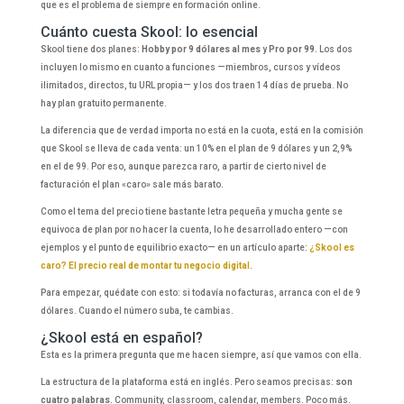
que es el problema de siempre en formación online.
Cuánto cuesta Skool: lo esencial
Skool tiene dos planes:
Hobby por 9 dólares al mes
y
Pro por 99
. Los dos
incluyen lo mismo en cuanto a funciones —miembros, cursos y vídeos
ilimitados, directos, tu URL propia— y los dos traen 14 días de prueba. No
hay plan gratuito permanente.
La diferencia que de verdad importa no está en la cuota, está en la comisión
que Skool se lleva de cada venta: un 10% en el plan de 9 dólares y un 2,9%
en el de 99. Por eso, aunque parezca raro, a partir de cierto nivel de
facturación el plan «caro» sale más barato.
Como el tema del precio tiene bastante letra pequeña y mucha gente se
equivoca de plan por no hacer la cuenta, lo he desarrollado entero —con
ejemplos y el punto de equilibrio exacto— en un artículo aparte:
¿Skool es
caro? El precio real de montar tu negocio digital
.
Para empezar, quédate con esto: si todavía no facturas, arranca con el de 9
dólares. Cuando el número suba, te cambias.
¿Skool está en español?
Esta es la primera pregunta que me hacen siempre, así que vamos con ella.
La estructura de la plataforma está en inglés. Pero seamos precisas:
son
cuatro palabras.
Community, classroom, calendar, members. Poco más.