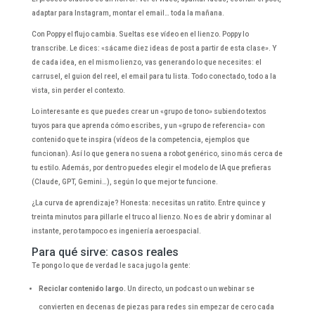
adaptar para Instagram, montar el email… toda la mañana.
Con Poppy el flujo cambia. Sueltas ese vídeo en el lienzo. Poppy lo
transcribe. Le dices: «sácame diez ideas de post a partir de esta clase». Y
de cada idea, en el mismo lienzo, vas generando lo que necesites: el
carrusel, el guion del reel, el email para tu lista. Todo conectado, todo a la
vista, sin perder el contexto.
Lo interesante es que puedes crear un «grupo de tono» subiendo textos
tuyos para que aprenda cómo escribes, y un «grupo de referencia» con
contenido que te inspira (vídeos de la competencia, ejemplos que
funcionan). Así lo que genera no suena a robot genérico, sino más cerca de
tu estilo. Además, por dentro puedes elegir el modelo de IA que prefieras
(Claude, GPT, Gemini…), según lo que mejor te funcione.
¿La curva de aprendizaje? Honesta: necesitas un ratito. Entre quince y
treinta minutos para pillarle el truco al lienzo. No es de abrir y dominar al
instante, pero tampoco es ingeniería aeroespacial.
Para qué sirve: casos reales
Te pongo lo que de verdad le saca jugo la gente:
Reciclar contenido largo.
Un directo, un podcast o un webinar se
convierten en decenas de piezas para redes sin empezar de cero cada