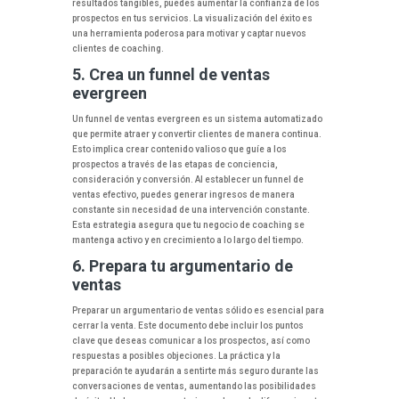
resultados tangibles, puedes aumentar la confianza de los
prospectos en tus servicios. La visualización del éxito es
una herramienta poderosa para motivar y captar nuevos
clientes de coaching.
5. Crea un funnel de ventas
evergreen
Un funnel de ventas evergreen es un sistema automatizado
que permite atraer y convertir clientes de manera continua.
Esto implica crear contenido valioso que guíe a los
prospectos a través de las etapas de conciencia,
consideración y conversión. Al establecer un funnel de
ventas efectivo, puedes generar ingresos de manera
constante sin necesidad de una intervención constante.
Esta estrategia asegura que tu negocio de coaching se
mantenga activo y en crecimiento a lo largo del tiempo.
6. Prepara tu argumentario de
ventas
Preparar un argumentario de ventas sólido es esencial para
cerrar la venta. Este documento debe incluir los puntos
clave que deseas comunicar a los prospectos, así como
respuestas a posibles objeciones. La práctica y la
preparación te ayudarán a sentirte más seguro durante las
conversaciones de ventas, aumentando las posibilidades