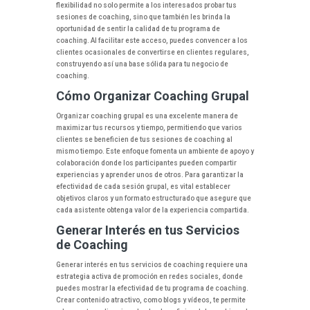
flexibilidad no solo permite a los interesados probar tus
sesiones de coaching, sino que también les brinda la
oportunidad de sentir la calidad de tu programa de
coaching. Al facilitar este acceso, puedes convencer a los
clientes ocasionales de convertirse en clientes regulares,
construyendo así una base sólida para tu negocio de
coaching.
Cómo Organizar Coaching Grupal
Organizar coaching grupal es una excelente manera de
maximizar tus recursos y tiempo, permitiendo que varios
clientes se beneficien de tus sesiones de coaching al
mismo tiempo. Este enfoque fomenta un ambiente de apoyo y
colaboración donde los participantes pueden compartir
experiencias y aprender unos de otros. Para garantizar la
efectividad de cada sesión grupal, es vital establecer
objetivos claros y un formato estructurado que asegure que
cada asistente obtenga valor de la experiencia compartida.
Generar Interés en tus Servicios
de Coaching
Generar interés en tus servicios de coaching requiere una
estrategia activa de promoción en redes sociales, donde
puedes mostrar la efectividad de tu programa de coaching.
Crear contenido atractivo, como blogs y vídeos, te permite