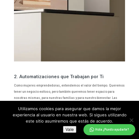
2. Automatizaciones que Trabajan por Ti
Como mujeres emprendedoras, entendemos el valor del tiempo. Queremos
tener un negocio exitoso, pero también queremos tener espacio para
nosotras mismas, para nuestras familias y para nuestro bienestar. Las
automatizaciones de Flodesk te permiten configurar correos electrónicos
Utilizamos cookies para asegurar que damos la mejor
automáticos que se envían mientras tú te concentras en vivir tu vida al
experiencia al usuario en nuestra web. Si sigues utilizando
máximo. Imagina enviar correos de bienvenida, recordatorios de compra o
este sitio asumiremos que estás de acuerdo.
secuencias de seguimiento sin tener que hacerlo manualmente.
Vale
Hola ¿Puedo ayudarte?
Esto no solo te ahorra tiempo, sino que te permite mantener el contacto con
tus clientas y nutrir esas relaciones de manera constante, incluso cuando